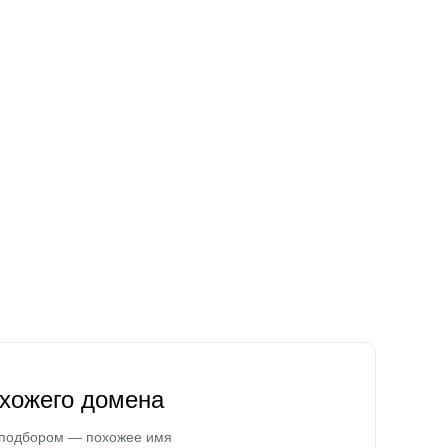
охожего домена
 подбором — похожее имя