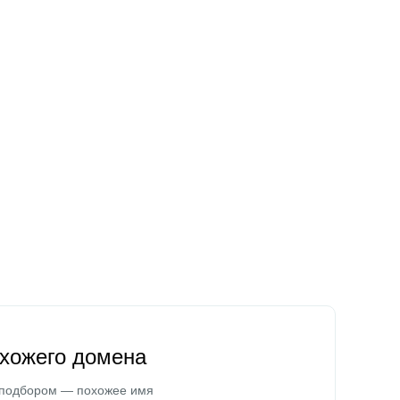
охожего домена
 подбором — похожее имя