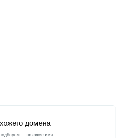
охожего домена
 подбором — похожее имя