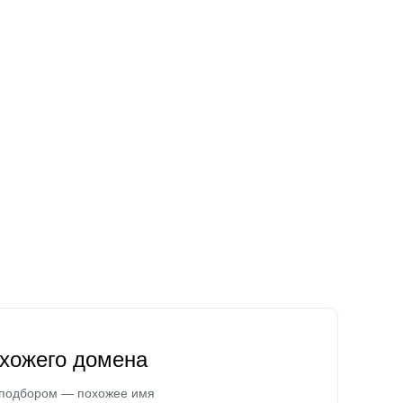
охожего домена
 подбором — похожее имя