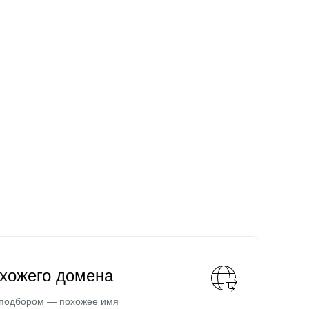
охожего домена
 подбором — похожее имя