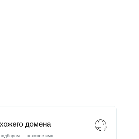
охожего домена
 подбором — похожее имя