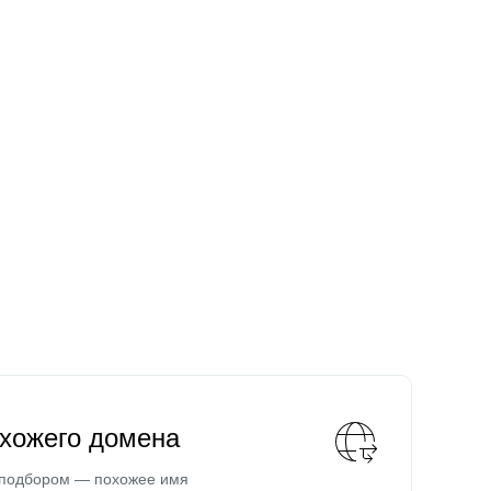
охожего домена
 подбором — похожее имя