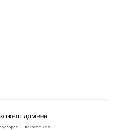
охожего домена
 подбором — похожее имя