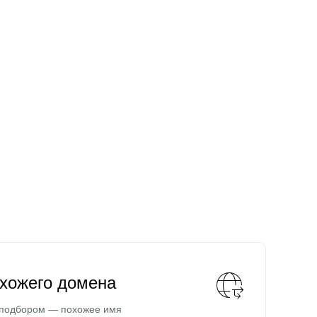
охожего домена
 подбором — похожее имя