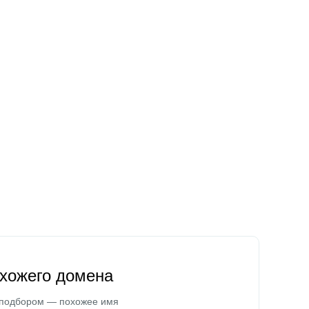
охожего домена
 подбором — похожее имя