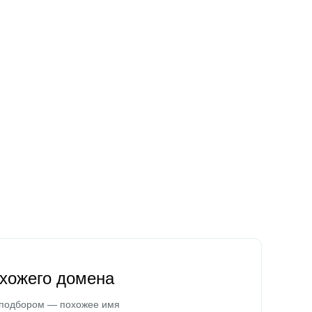
охожего домена
 подбором — похожее имя