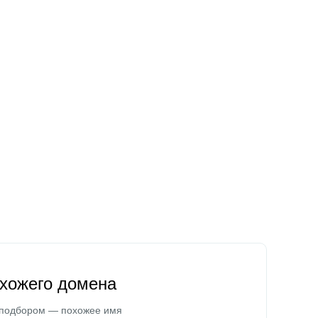
охожего домена
 подбором — похожее имя