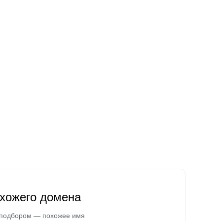
охожего домена
 подбором — похожее имя