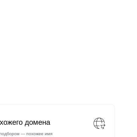
охожего домена
 подбором — похожее имя