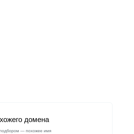
охожего домена
 подбором — похожее имя