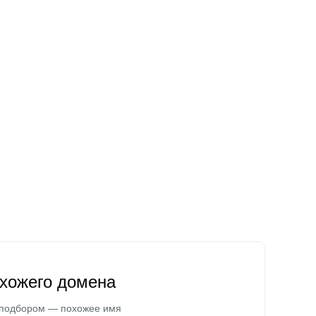
охожего домена
 подбором — похожее имя