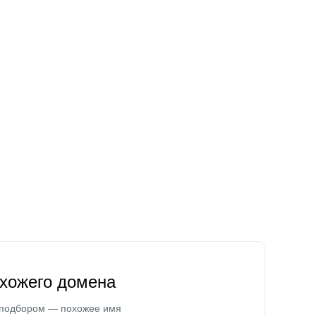
охожего домена
 подбором — похожее имя