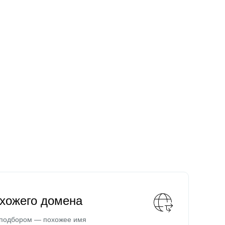
охожего домена
 подбором — похожее имя