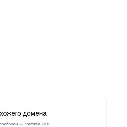
охожего домена
 подбором — похожее имя