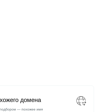
охожего домена
 подбором — похожее имя