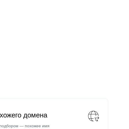
охожего домена
 подбором — похожее имя