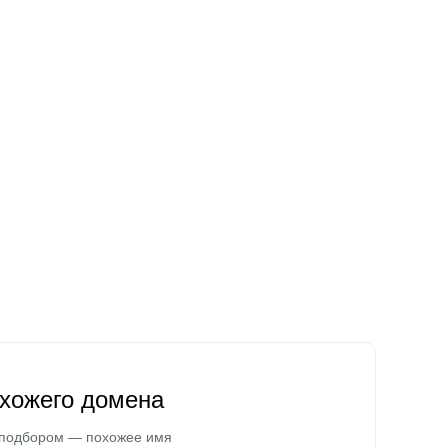
охожего домена
 подбором — похожее имя