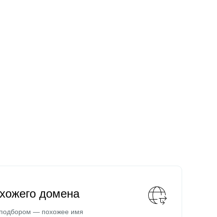
охожего домена
 подбором — похожее имя