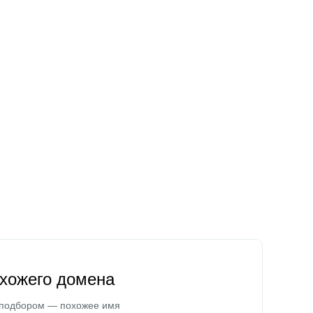
охожего домена
 подбором — похожее имя