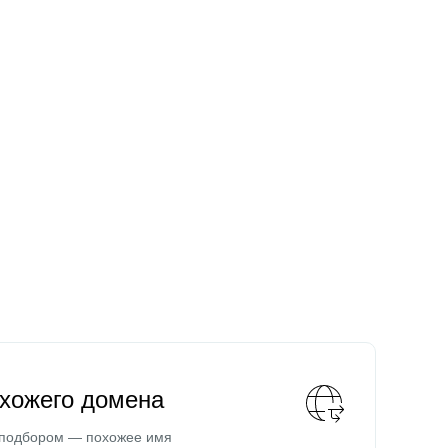
охожего домена
 подбором — похожее имя