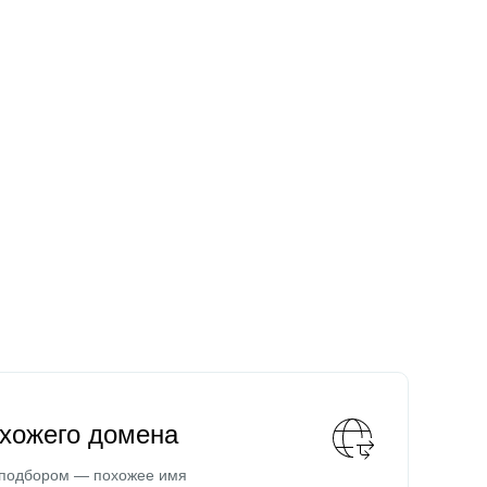
охожего домена
 подбором — похожее имя