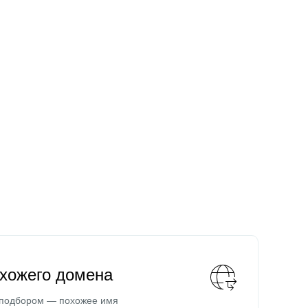
охожего домена
 подбором — похожее имя