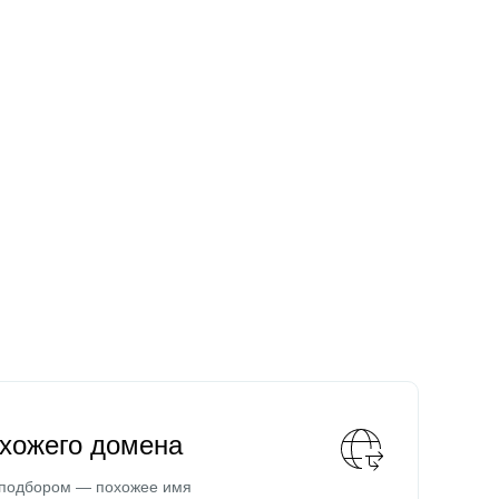
охожего домена
 подбором — похожее имя