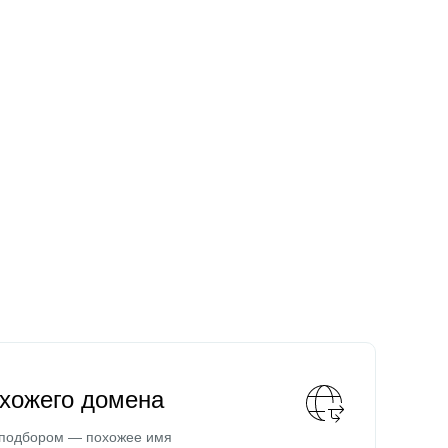
охожего домена
 подбором — похожее имя