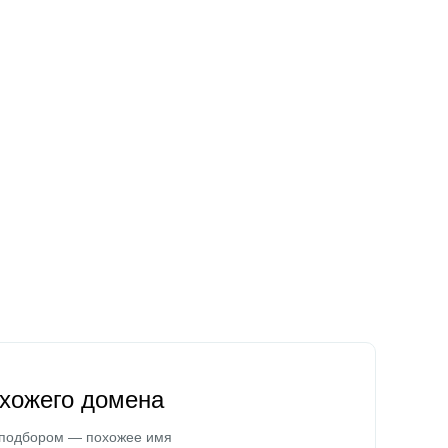
охожего домена
 подбором — похожее имя