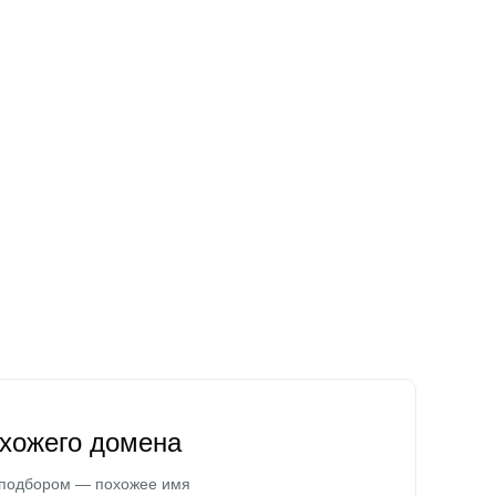
охожего домена
 подбором — похожее имя