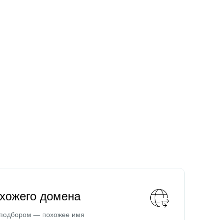
охожего домена
 подбором — похожее имя