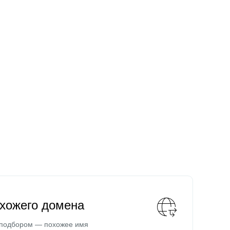
охожего домена
 подбором — похожее имя