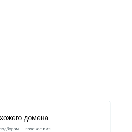
охожего домена
 подбором — похожее имя