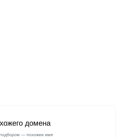
охожего домена
 подбором — похожее имя