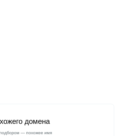
охожего домена
 подбором — похожее имя