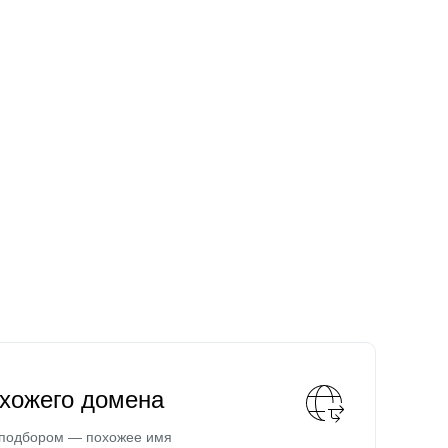
охожего домена
 подбором — похожее имя