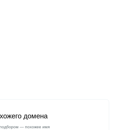
охожего домена
 подбором — похожее имя