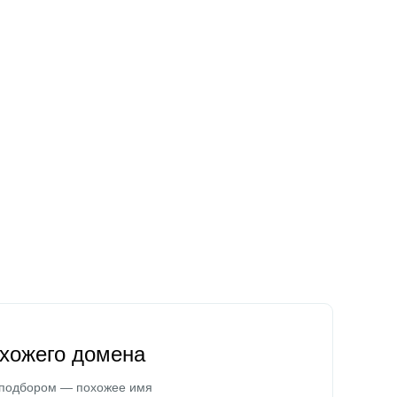
охожего домена
 подбором — похожее имя