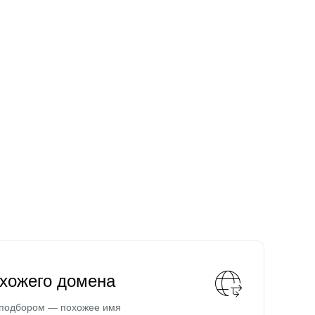
охожего домена
 подбором — похожее имя