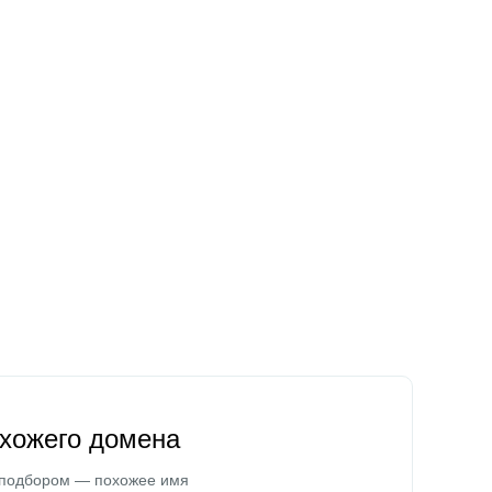
охожего домена
 подбором — похожее имя