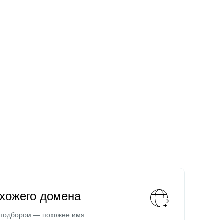
охожего домена
 подбором — похожее имя