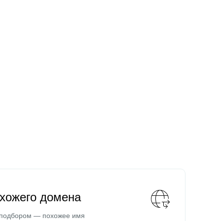
охожего домена
 подбором — похожее имя