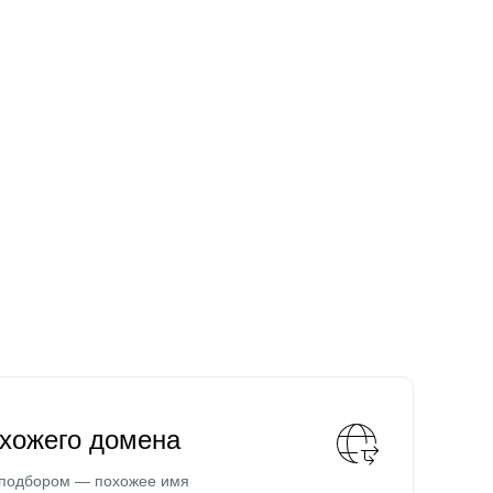
охожего домена
 подбором — похожее имя