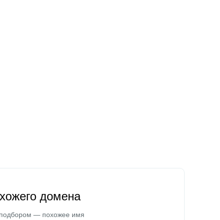
охожего домена
 подбором — похожее имя