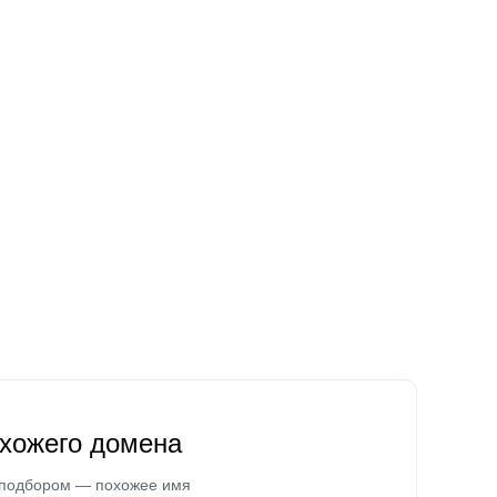
охожего домена
 подбором — похожее имя