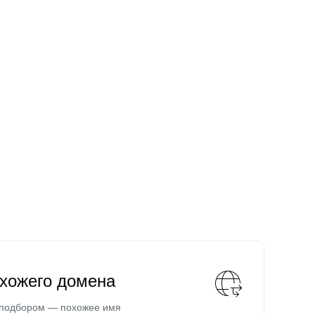
охожего домена
 подбором — похожее имя