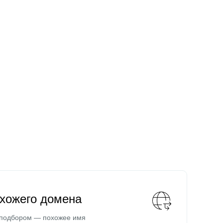
охожего домена
 подбором — похожее имя