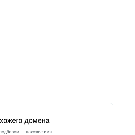
охожего домена
 подбором — похожее имя