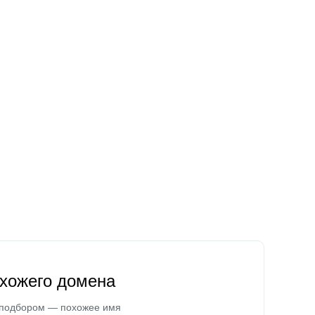
охожего домена
 подбором — похожее имя